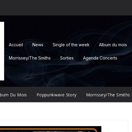
Accueil
News
Single of the week
Album du mois
Morrissey/The Smiths
Sorties
Agenda Concerts
lbum Du Mois
Poppunkwave Story
Morrissey/The Smiths