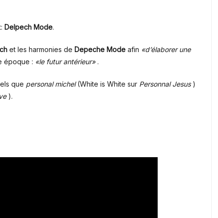
t:
Delpech Mode
.
ech
et les harmonies de
Depeche Mode
afin
«d’élaborer une
le époque :
«le futur antérieur»
.
tels que
personal michel
(White is White sur
Personnal Jesus
)
ove
).