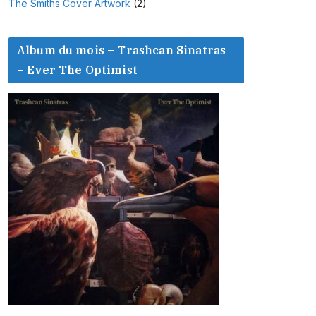
The Smiths Cover Artwork
(2)
Album du mois – Trashcan Sinatras
– Ever The Optimist