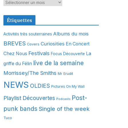
A
r
c
Étiquettes
h
i
Albums du mois
Activités très souterraines
v
BREVES
Curiosities
En Concert
Covers
e
s
Festivals
Chez Nous
La
Focus Découverte
live de la semaine
griffe du Félin
Morrissey/The Smiths
Mr Erudit
NEWS
OLDIES
Pictures On My Wall
Post-
Playlist Découvertes
Podcasts
punk bands
Single of the week
Tuco