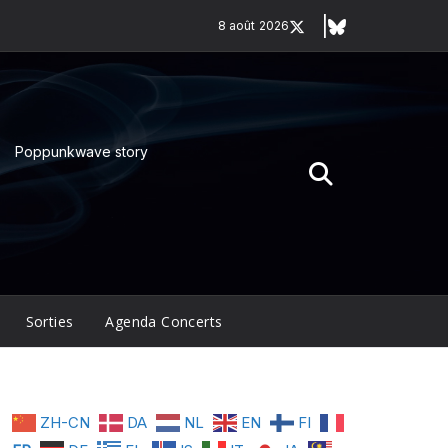
8 août 2026
Poppunkwave story
Sorties
Agenda Concerts
ZH-CN
DA
NL
EN
FI