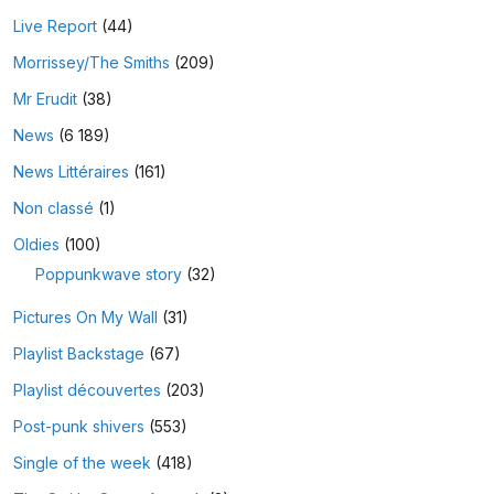
Live Report
(44)
Morrissey/The Smiths
(209)
Mr Erudit
(38)
News
(6 189)
News Littéraires
(161)
Non classé
(1)
Oldies
(100)
Poppunkwave story
(32)
Pictures On My Wall
(31)
Playlist Backstage
(67)
Playlist découvertes
(203)
Post-punk shivers
(553)
Single of the week
(418)