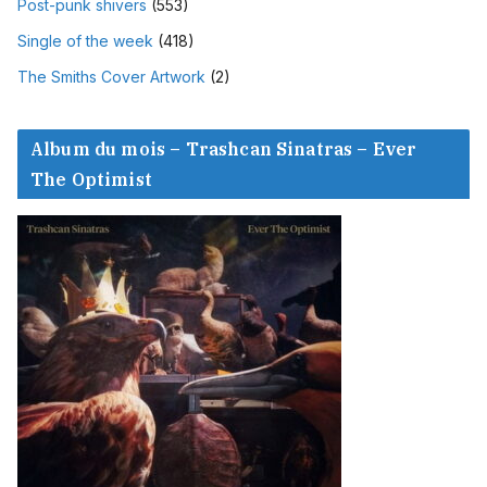
Post-punk shivers
(553)
Single of the week
(418)
The Smiths Cover Artwork
(2)
Album du mois – Trashcan Sinatras – Ever
The Optimist