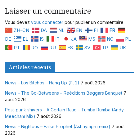
Laisser un commentaire
Vous devez
vous connecter
pour publier un commentaire.
ZH-CN
DA
NL
EN
FI
FR
DE
EL
IS
IT
JA
MS
NO
PL
PT
RO
RU
ES
SV
TR
UK
Articles récents
News – Los Bitchos – Hang Up (Pt 2)
7 août 2026
News – The Go-Betweens – Rééditions Beggars Banquet
7
août 2026
Post-punk shivers – A Certain Ratio – Tumba Rumba (Andy
Meecham Mix)
7 août 2026
News – Nightbus – False Prophet (Ashnymph remix)
7 août
2026