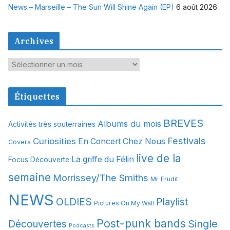
News – Marseille – The Sun Will Shine Again (EP)
6 août 2026
Archives
A
r
c
Étiquettes
h
i
BREVES
Albums du mois
Activités très souterraines
v
Festivals
Curiosities
e
En Concert Chez Nous
Covers
s
live de la
La griffe du Félin
Focus Découverte
semaine
Morrissey/The Smiths
Mr Erudit
NEWS
OLDIES
Playlist
Pictures On My Wall
Post-punk bands
Single
Découvertes
Podcasts