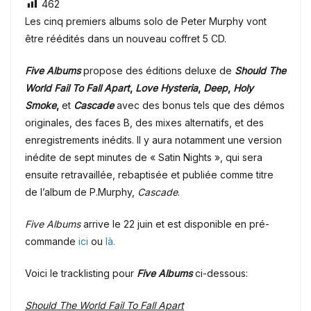
462
Les cinq premiers albums solo de Peter Murphy vont
être réédités dans un nouveau coffret 5 CD.
Five Albums
propose des éditions deluxe de
Should The
World Fail To Fall Apart
,
Love Hysteria
,
Deep
,
Holy
Smoke
,
et
Cascade
avec des bonus tels que des démos
originales, des faces B, des mixes alternatifs, et des
enregistrements inédits.
Il y aura notamment une version
inédite de sept minutes de « Satin Nights », qui sera
ensuite retravaillée, rebaptisée et publiée comme titre
de l’album de P.Murphy,
Cascade
.
Five Albums
arrive le 22 juin et est disponible en pré-
commande
ici
ou
là.
Voici le tracklisting pour
Five Albums
ci-dessous:
Should The World Fail To Fall Apart