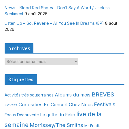
News – Blood Red Shoes – Don’t Say A Word / Useless
Sentiment
9 août 2026
Listen Up – So, Reverie – All You See In Dreams (EP)
8 août
2026
Archives
A
r
c
Étiquettes
h
i
BREVES
Albums du mois
Activités très souterraines
v
Festivals
Curiosities
e
En Concert Chez Nous
Covers
s
live de la
La griffe du Félin
Focus Découverte
semaine
Morrissey/The Smiths
Mr Erudit