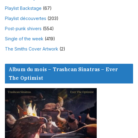
Playlist Backstage
(67)
Playlist découvertes
(203)
Post-punk shivers
(554)
Single of the week
(419)
The Smiths Cover Artwork
(2)
Album du mois – Trashcan Sinatras – Ever
The Optimist