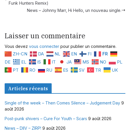
Funk Hunters Remix)
News – Johnny Marr, Hi Hello, un nouveau single.
Laisser un commentaire
Vous devez
vous connecter
pour publier un commentaire.
ZH-CN
DA
NL
EN
FI
FR
DE
EL
IS
IT
JA
MS
NO
PL
PT
RO
RU
ES
SV
TR
UK
Articles récents
Single of the week – Then Comes Silence – Judgement Day
9
août 2026
Post-punk shivers – Cure For Youth – Scars
9 août 2026
News – DIIV – ZIRP!
9 août 2026