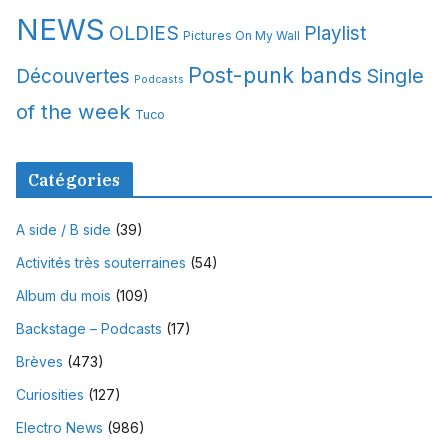
NEWS
OLDIES
Playlist
Pictures On My Wall
Post-punk bands
Single
Découvertes
Podcasts
of the week
Tuco
Catégories
A side / B side
(39)
Activités très souterraines
(54)
Album du mois
(109)
Backstage – Podcasts
(17)
Brèves
(473)
Curiosities
(127)
Electro News
(986)