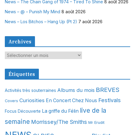
News – The Chain Gang of 1974 – Tired To Shine
8 août 2026
News – @ – Punish My Mind
8 août 2026
News – Los Bitchos – Hang Up (Pt 2)
7 août 2026
Archives
A
r
c
Étiquettes
h
i
BREVES
Albums du mois
Activités très souterraines
v
Festivals
Curiosities
e
En Concert Chez Nous
Covers
s
live de la
La griffe du Félin
Focus Découverte
semaine
Morrissey/The Smiths
Mr Erudit
NEWS