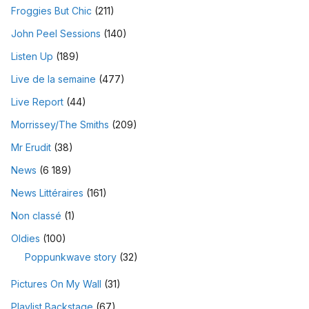
Froggies But Chic
(211)
John Peel Sessions
(140)
Listen Up
(189)
Live de la semaine
(477)
Live Report
(44)
Morrissey/The Smiths
(209)
Mr Erudit
(38)
News
(6 189)
News Littéraires
(161)
Non classé
(1)
Oldies
(100)
Poppunkwave story
(32)
Pictures On My Wall
(31)
Playlist Backstage
(67)