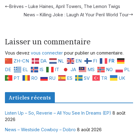
Brèves – Luke Haines, April Towers, The Lemon Twigs
News – Killing Joke : Laugh At Your Peril World Tour
Laisser un commentaire
Vous devez
vous connecter
pour publier un commentaire.
ZH-CN
DA
NL
EN
FI
FR
DE
EL
IS
IT
JA
MS
NO
PL
PT
RO
RU
ES
SV
TR
UK
Articles récents
Listen Up – So, Reverie – All You See In Dreams (EP)
8 août
2026
News – Westside Cowboy – Dobro
8 août 2026