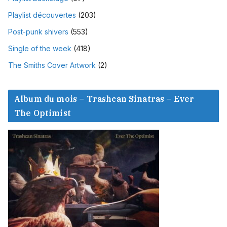
Playlist découvertes
(203)
Post-punk shivers
(553)
Single of the week
(418)
The Smiths Cover Artwork
(2)
Album du mois – Trashcan Sinatras – Ever
The Optimist