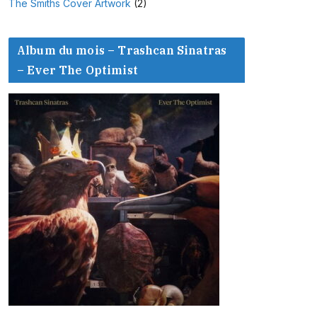
The Smiths Cover Artwork
(2)
Album du mois – Trashcan Sinatras
– Ever The Optimist