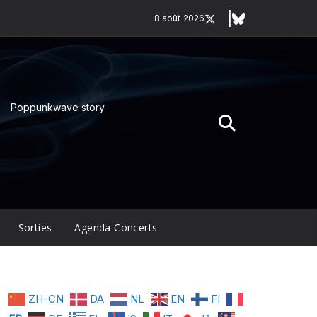
8 août 2026
Poppunkwave story
Sorties
Agenda Concerts
ZH-CN
DA
NL
EN
FI