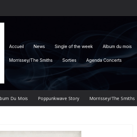
Accueil
News
Single of the week
Album du mois
Morrissey/The Smiths
Sorties
Agenda Concerts
lbum Du Mois
Poppunkwave Story
Morrissey/The Smiths