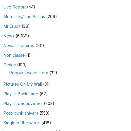
Live Report
(44)
Morrissey/The Smiths
(209)
Mr Erudit
(38)
News
(6 189)
News Littéraires
(161)
Non classé
(1)
Oldies
(100)
Poppunkwave story
(32)
Pictures On My Wall
(31)
Playlist Backstage
(67)
Playlist découvertes
(203)
Post-punk shivers
(553)
Single of the week
(418)