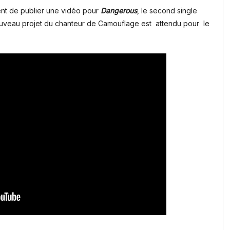
nt de publier une vidéo pour
Dangerous
, le second single
ouveau projet du chanteur de Camouflage est attendu pour le