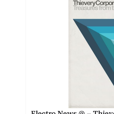
Electro News @ – Thieve