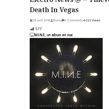
Death In Vegas
26 avril 2018
Romu
0 Comments
222 Views
577
M.I.N.E
,
un album en mai