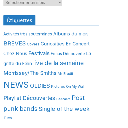
A
r
c
Étiquettes
h
i
Albums du mois
Activités très souterraines
v
BREVES
Curiosities
En Concert
Covers
e
s
Festivals
Chez Nous
La
Focus Découverte
live de la semaine
griffe du Félin
Morrissey/The Smiths
Mr Erudit
NEWS
OLDIES
Pictures On My Wall
Post-
Playlist Découvertes
Podcasts
punk bands
Single of the week
Tuco