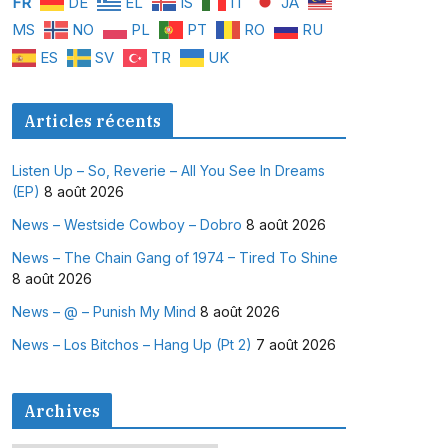
FR
DE
EL
IS
IT
JA
MS
NO
PL
PT
RO
RU
ES
SV
TR
UK
Articles récents
Listen Up – So, Reverie – All You See In Dreams
(EP)
8 août 2026
News – Westside Cowboy – Dobro
8 août 2026
News – The Chain Gang of 1974 – Tired To Shine
8 août 2026
News – @ – Punish My Mind
8 août 2026
News – Los Bitchos – Hang Up (Pt 2)
7 août 2026
Archives