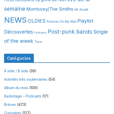
semaine
Morrissey/The Smiths
Mr Erudit
NEWS
OLDIES
Playlist
Pictures On My Wall
Post-punk bands
Single
Découvertes
Podcasts
of the week
Tuco
Catégories
A side / B side
(39)
Activités très souterraines
(54)
Album du mois
(109)
Backstage – Podcasts
(17)
Brèves
(473)
Curiosities
(127)