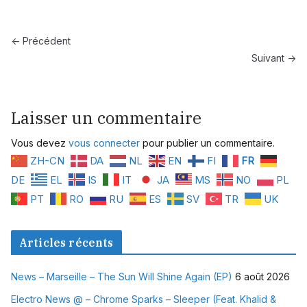
← Précédent
Suivant →
Laisser un commentaire
Vous devez
vous connecter
pour publier un commentaire.
ZH-CN
DA
NL
EN
FI
FR
DE
EL
IS
IT
JA
MS
NO
PL
PT
RO
RU
ES
SV
TR
UK
Articles récents
News – Marseille – The Sun Will Shine Again (EP)
6 août 2026
Electro News @ – Chrome Sparks – Sleeper (Feat. Khalid &