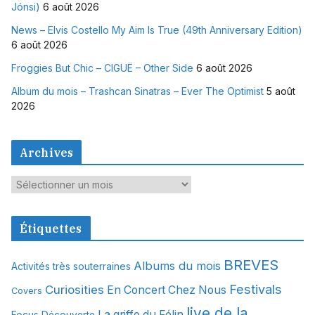
Jónsi)
6 août 2026
News – Elvis Costello My Aim Is True (49th Anniversary Edition)
6 août 2026
Froggies But Chic – CIGUË – Other Side
6 août 2026
Album du mois – Trashcan Sinatras – Ever The Optimist
5 août
2026
Archives
A
r
c
Étiquettes
h
i
BREVES
Albums du mois
Activités très souterraines
v
Festivals
Curiosities
e
En Concert Chez Nous
Covers
s
live de la
La griffe du Félin
Focus Découverte