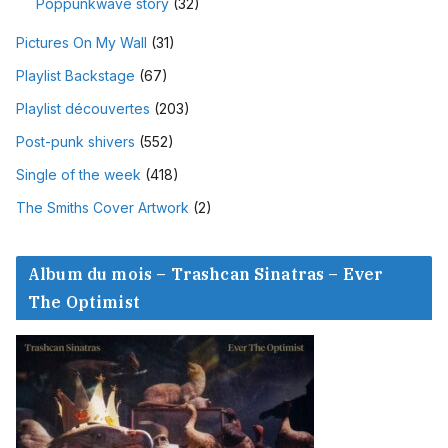
Poppunkwave story
(32)
Pictures On My Wall
(31)
Playlist Backstage
(67)
Playlist découvertes
(203)
Post-punk shivers
(552)
Single of the week
(418)
The Smiths Cover Artwork
(2)
Album du mois – Trashcan Sinatras – Ever
The Optimist