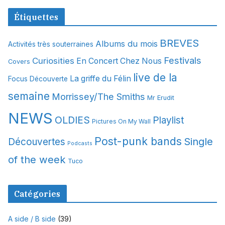
c
Étiquettes
h
i
BREVES
Albums du mois
Activités très souterraines
v
Festivals
Curiosities
e
En Concert Chez Nous
Covers
s
live de la
La griffe du Félin
Focus Découverte
semaine
Morrissey/The Smiths
Mr Erudit
NEWS
OLDIES
Playlist
Pictures On My Wall
Post-punk bands
Single
Découvertes
Podcasts
of the week
Tuco
Catégories
A side / B side
(39)