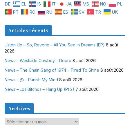
DE
EL
IS
IT
JA
MS
NO
PL
PT
RO
RU
ES
SV
TR
UK
Articles récents
Listen Up – So, Reverie – All You See In Dreams (EP)
8 août
2026
News – Westside Cowboy – Dobro
8 août 2026
News – The Chain Gang of 1974 – Tired To Shine
8 août 2026
News – @ – Punish My Mind
8 août 2026
News – Los Bitchos – Hang Up (Pt 2)
7 août 2026
Archives
A
r