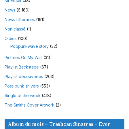
Mr Erudit
(38)
News
(6 189)
News Littéraires
(161)
Non classé
(1)
Oldies
(100)
Poppunkwave story
(32)
Pictures On My Wall
(31)
Playlist Backstage
(67)
Playlist découvertes
(203)
Post-punk shivers
(553)
Single of the week
(418)
The Smiths Cover Artwork
(2)
Album du mois – Trashcan Sinatras – Ever