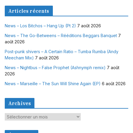
Articles récents
News – Los Bitchos – Hang Up (Pt 2)
7 août 2026
News – The Go-Betweens – Rééditions Beggars Banquet
7
août 2026
Post-punk shivers – A Certain Ratio – Tumba Rumba (Andy
Meecham Mix)
7 août 2026
News – Nightbus – False Prophet (Ashnymph remix)
7 août
2026
News – Marseille – The Sun Will Shine Again (EP)
6 août 2026
Archives
A
r
c