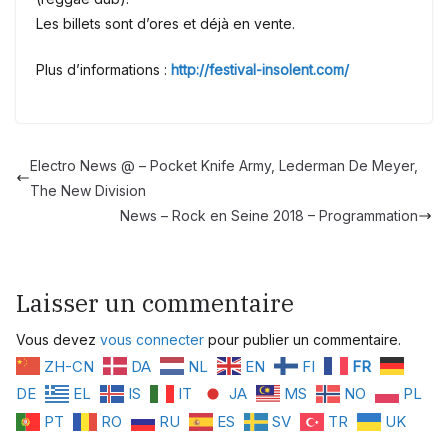
Les billets sont d’ores et déjà en vente.
Plus d’informations :
http://festival-insolent.com/
Electro News @ – Pocket Knife Army, Lederman De Meyer,
The New Division
News – Rock en Seine 2018 – Programmation
Laisser un commentaire
Vous devez
vous connecter
pour publier un commentaire.
ZH-CN
DA
NL
EN
FI
FR
DE
EL
IS
IT
JA
MS
NO
PL
PT
RO
RU
ES
SV
TR
UK