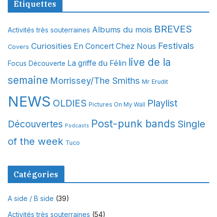
Étiquettes
h
i
BREVES
Albums du mois
Activités très souterraines
v
Festivals
Curiosities
e
En Concert Chez Nous
Covers
s
live de la
La griffe du Félin
Focus Découverte
semaine
Morrissey/The Smiths
Mr Erudit
NEWS
OLDIES
Playlist
Pictures On My Wall
Post-punk bands
Single
Découvertes
Podcasts
of the week
Tuco
Catégories
A side / B side
(39)
Activités très souterraines
(54)