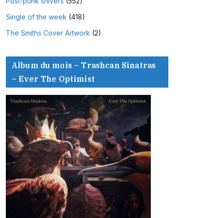
Post-punk shivers
(552)
Single of the week
(418)
The Smiths Cover Artwork
(2)
Album du mois – Trashcan Sinatras
– Ever The Optimist