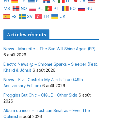
FR
DE
EL
IS
IT
JA
MS
NO
PL
PT
RO
RU
ES
SV
TR
UK
Articles récents
News – Marseille – The Sun Will Shine Again (EP)
6 août 2026
Electro News @ – Chrome Sparks – Sleeper (Feat.
Khalid & Jónsi)
6 août 2026
News – Elvis Costello My Aim Is True (49th
Anniversary Edition)
6 août 2026
Froggies But Chic – CIGUË – Other Side
6 août
2026
Album du mois – Trashcan Sinatras – Ever The
Optimist
5 août 2026