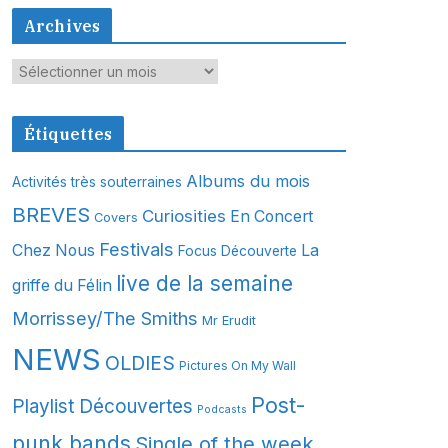
Archives
A
r
c
Étiquettes
h
i
Albums du mois
Activités très souterraines
v
BREVES
Curiosities
En Concert
Covers
e
s
Festivals
Chez Nous
La
Focus Découverte
live de la semaine
griffe du Félin
Morrissey/The Smiths
Mr Erudit
NEWS
OLDIES
Pictures On My Wall
Post-
Playlist Découvertes
Podcasts
punk bands
Single of the week