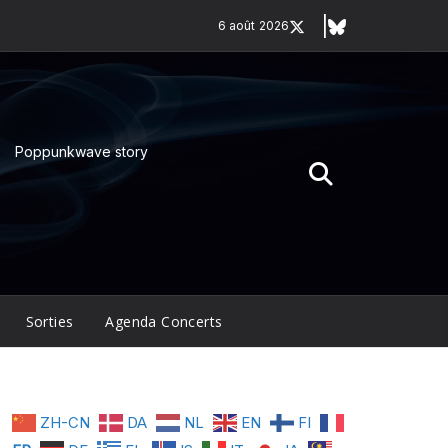
6 août 2026
Poppunkwave story
Sorties
Agenda Concerts
ZH-CN
DA
NL
EN
FI