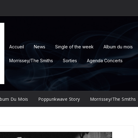
Accueil
News
Single of the week
Album du mois
Morrissey/The Smiths
Sorties
Agenda Concerts
lbum Du Mois
Poppunkwave Story
Morrissey/The Smiths