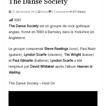
The Danse Society
27 décembre 2017
Romu
0 Comments
311 Views
1061
The Danse Society
est un groupe de rock gothique
anglais, formé en 1980 à Barnsley dans le Yorkshire en
Angleterre.
Le groupe comprenait
Steve Rawlings
(voix), Paul Nash
(guitare),
Lyndon Scarfe
(claviers),
Tim Wright
(basse)
et
Paul Gilmartin
(batterie).
Lyndon
Scarfe
a été
remplacé par
David Whitaker
après l’album
Heaven Is
Waiting
.
The Danse Society – Hold On