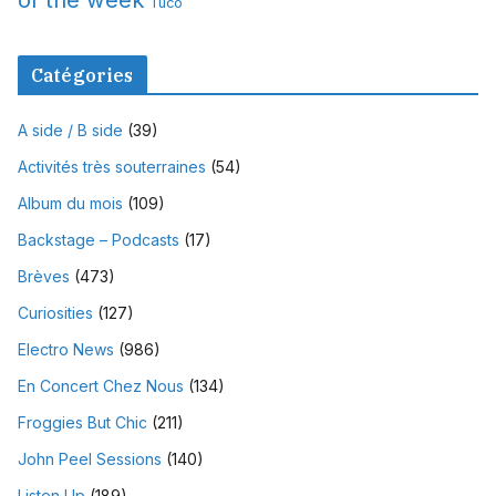
Tuco
Catégories
A side / B side
(39)
Activités très souterraines
(54)
Album du mois
(109)
Backstage – Podcasts
(17)
Brèves
(473)
Curiosities
(127)
Electro News
(986)
En Concert Chez Nous
(134)
Froggies But Chic
(211)
John Peel Sessions
(140)
Listen Up
(189)