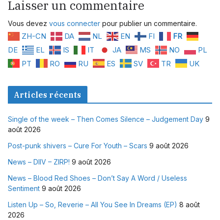
Laisser un commentaire
Vous devez
vous connecter
pour publier un commentaire.
ZH-CN
DA
NL
EN
FI
FR
DE
EL
IS
IT
JA
MS
NO
PL
PT
RO
RU
ES
SV
TR
UK
Articles récents
Single of the week – Then Comes Silence – Judgement Day
9
août 2026
Post-punk shivers – Cure For Youth – Scars
9 août 2026
News – DIIV – ZIRP!
9 août 2026
News – Blood Red Shoes – Don’t Say A Word / Useless
Sentiment
9 août 2026
Listen Up – So, Reverie – All You See In Dreams (EP)
8 août
2026