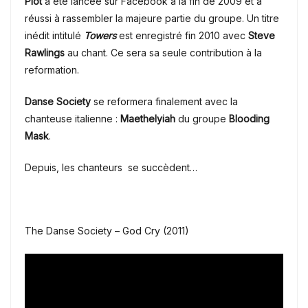
Plot
a été lancée sur Facebook à la fin de 2009 et a
réussi à rassembler la majeure partie du groupe. Un titre
inédit intitulé
Towers
est enregistré fin 2010 avec
Steve
Rawlings
au chant. Ce sera sa seule contribution à la
reformation.
Danse Society
se reformera finalement avec la
chanteuse italienne :
Maethelyiah
du groupe
Blooding
Mask
.
Depuis, les chanteurs se succèdent…
The Danse Society – God Cry (2011)