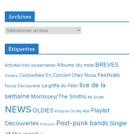
Archives
A
r
c
Étiquettes
h
i
BREVES
Albums du mois
Activités très souterraines
v
Festivals
Curiosities
e
En Concert Chez Nous
Covers
s
live de la
La griffe du Félin
Focus Découverte
semaine
Morrissey/The Smiths
Mr Erudit
NEWS
OLDIES
Playlist
Pictures On My Wall
Post-punk bands
Single
Découvertes
Podcasts
of the week