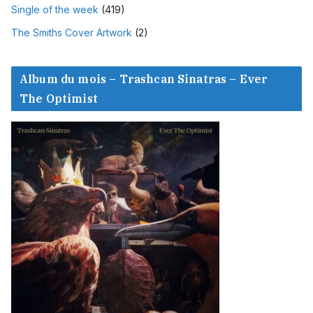
Single of the week
(419)
The Smiths Cover Artwork
(2)
Album du mois – Trashcan Sinatras – Ever
The Optimist