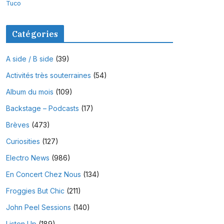
Tuco
Catégories
A side / B side
(39)
Activités très souterraines
(54)
Album du mois
(109)
Backstage – Podcasts
(17)
Brèves
(473)
Curiosities
(127)
Electro News
(986)
En Concert Chez Nous
(134)
Froggies But Chic
(211)
John Peel Sessions
(140)
Listen Up
(189)