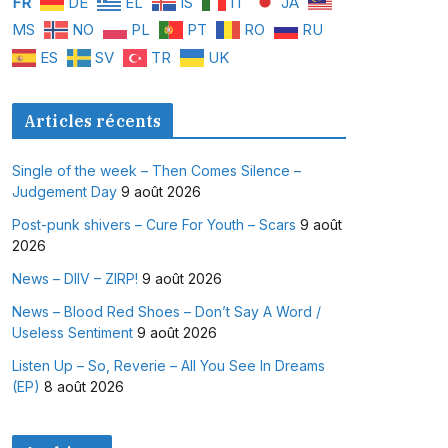
FR
DE
EL
IS
IT
JA
MS
NO
PL
PT
RO
RU
ES
SV
TR
UK
Articles récents
Single of the week – Then Comes Silence –
Judgement Day
9 août 2026
Post-punk shivers – Cure For Youth – Scars
9 août
2026
News – DIIV – ZIRP!
9 août 2026
News – Blood Red Shoes – Don’t Say A Word /
Useless Sentiment
9 août 2026
Listen Up – So, Reverie – All You See In Dreams
(EP)
8 août 2026