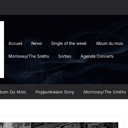
Accueil
News
Single of the week
Album du mois
Morrissey/The Smiths
Sorties
Agenda Concerts
lbum Du Mois
Poppunkwave Story
Morrissey/The Smiths