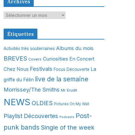
Archives
A
r
c
Étiquettes
h
i
Albums du mois
Activités très souterraines
v
BREVES
Curiosities
En Concert
Covers
e
s
Festivals
Chez Nous
La
Focus Découverte
live de la semaine
griffe du Félin
Morrissey/The Smiths
Mr Erudit
NEWS
OLDIES
Pictures On My Wall
Post-
Playlist Découvertes
Podcasts
punk bands
Single of the week