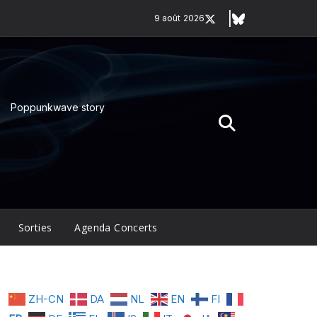
9 août 2026
Poppunkwave story
Sorties
Agenda Concerts
ZH-CN
DA
NL
EN
FI