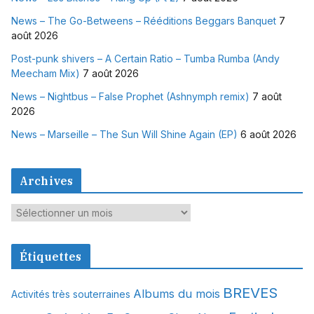
News – The Go-Betweens – Rééditions Beggars Banquet
7
août 2026
Post-punk shivers – A Certain Ratio – Tumba Rumba (Andy
Meecham Mix)
7 août 2026
News – Nightbus – False Prophet (Ashnymph remix)
7 août
2026
News – Marseille – The Sun Will Shine Again (EP)
6 août 2026
Archives
A
r
c
Étiquettes
h
i
BREVES
Albums du mois
Activités très souterraines
v