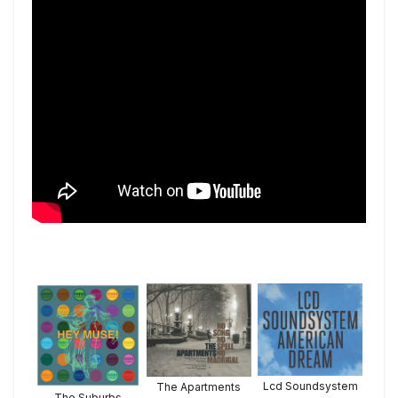
Lcd Soundsystem
The Apartments
The Suburbs