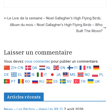
Le Live de la semaine – Noel Gallagher’s High Flying Birds.
Album du mois – Noel Gallagher’s High Flying Birds – Who
Built The Moon?
Laisser un commentaire
Vous devez
vous connecter
pour publier un commentaire.
ZH-CN
DA
NL
EN
FI
FR
DE
EL
IS
IT
JA
MS
NO
PL
PT
RO
RU
ES
SV
TR
UK
Articles récents
News – Los Bitchos – Hang Up (Pt 2)
7 août 2026