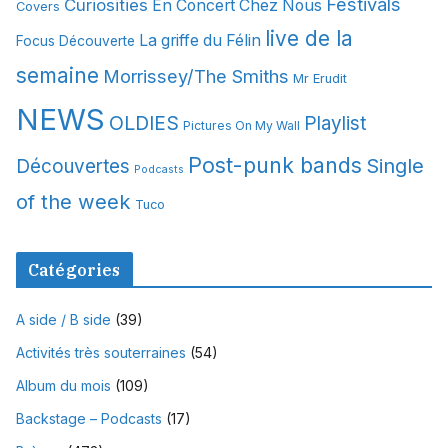
Festivals
Curiosities
e
En Concert Chez Nous
Covers
s
live de la
La griffe du Félin
Focus Découverte
semaine
Morrissey/The Smiths
Mr Erudit
NEWS
OLDIES
Playlist
Pictures On My Wall
Post-punk bands
Single
Découvertes
Podcasts
of the week
Tuco
Catégories
A side / B side
(39)
Activités très souterraines
(54)
Album du mois
(109)
Backstage – Podcasts
(17)