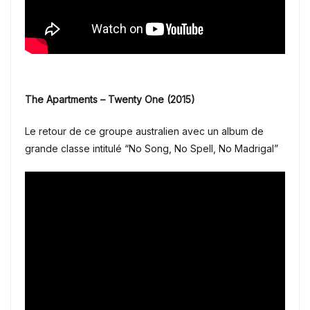
The Apartments –
Twenty One (2015)
Le retour de ce groupe australien avec un album de
grande classe intitulé “No Song, No Spell, No Madrigal”