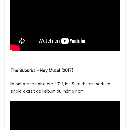
The Suburbs – Hey Muse! (2017)
Ils ont bercé notre été 2017, les Suburbs ont sorti ce
single extrait de l’album du même nom.