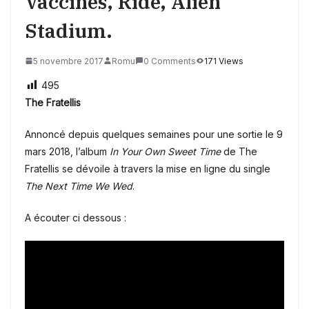
Vaccines, Ride, Alien
Stadium.
5 novembre 2017
Romu
0 Comments
171 Views
495
The Fratellis
Annoncé depuis quelques semaines pour une sortie le 9
mars 2018, l’album
In Your Own Sweet Time
de The
Fratellis se dévoile à travers la mise en ligne du single
The Next Time We Wed
.
A écouter ci dessous :