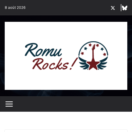
Passer
8 août 2026
au
contenu