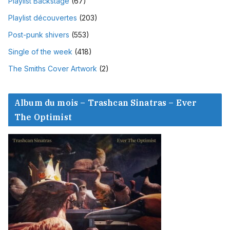
Playlist Backstage
(67)
Playlist découvertes
(203)
Post-punk shivers
(553)
Single of the week
(418)
The Smiths Cover Artwork
(2)
Album du mois – Trashcan Sinatras – Ever
The Optimist