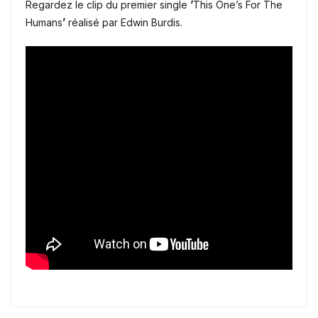
Regardez le clip du premier single
‘
This One’s For The
Humans
’
réalisé par Edwin Burdis.