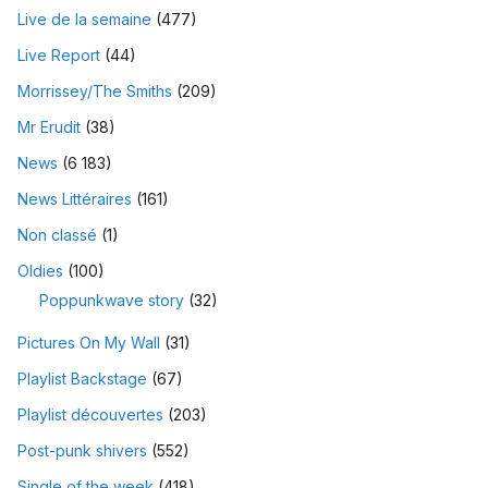
Live de la semaine
(477)
Live Report
(44)
Morrissey/The Smiths
(209)
Mr Erudit
(38)
News
(6 183)
News Littéraires
(161)
Non classé
(1)
Oldies
(100)
Poppunkwave story
(32)
Pictures On My Wall
(31)
Playlist Backstage
(67)
Playlist découvertes
(203)
Post-punk shivers
(552)
Single of the week
(418)