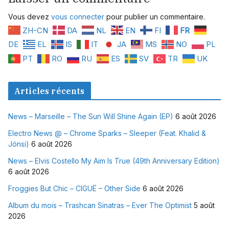
Vous devez
vous connecter
pour publier un commentaire.
ZH-CN
DA
NL
EN
FI
FR
DE
EL
IS
IT
JA
MS
NO
PL
PT
RO
RU
ES
SV
TR
UK
Articles récents
News – Marseille – The Sun Will Shine Again (EP)
6 août 2026
Electro News @ – Chrome Sparks – Sleeper (Feat. Khalid &
Jónsi)
6 août 2026
News – Elvis Costello My Aim Is True (49th Anniversary Edition)
6 août 2026
Froggies But Chic – CIGUË – Other Side
6 août 2026
Album du mois – Trashcan Sinatras – Ever The Optimist
5 août
2026