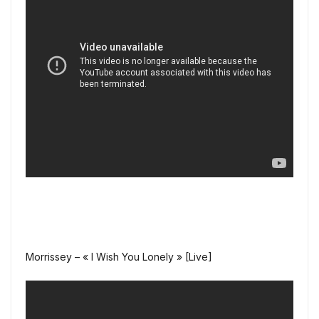
Morrissey – « I Wish You Lonely » [Live]