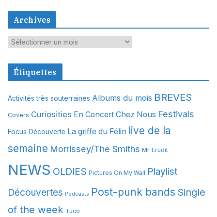
Archives
A
r
c
Étiquettes
h
i
BREVES
Albums du mois
Activités très souterraines
v
Festivals
Curiosities
e
En Concert Chez Nous
Covers
s
live de la
La griffe du Félin
Focus Découverte
semaine
Morrissey/The Smiths
Mr Erudit
NEWS
OLDIES
Playlist
Pictures On My Wall
Post-punk bands
Single
Découvertes
Podcasts
of the week
Tuco