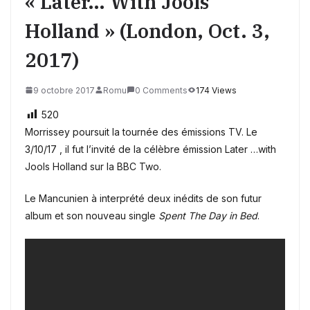
« Later… With Jools
Holland » (London, Oct. 3,
2017)
9 octobre 2017
Romu
0 Comments
174 Views
520
Morrissey poursuit la tournée des émissions TV. Le
3/10/17 , il fut l’invité de la célèbre émission Later …with
Jools Holland sur la BBC Two.
Le Mancunien à interprété deux inédits de son futur
album et son nouveau single
Spent The Day in Bed
.