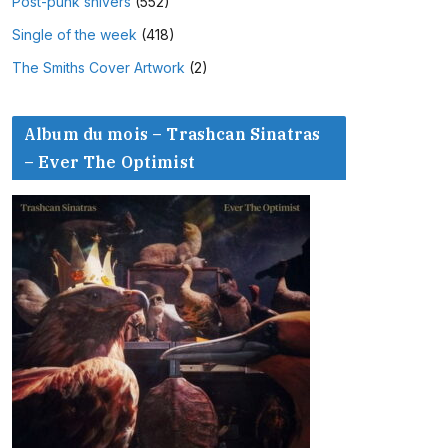
Post-punk shivers
(552)
Single of the week
(418)
The Smiths Cover Artwork
(2)
Album du mois – Trashcan Sinatras
– Ever The Optimist