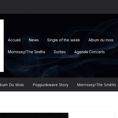
Accueil
News
Single of the week
Album du mois
Morrissey/The Smiths
Sorties
Agenda Concerts
lbum Du Mois
Poppunkwave Story
Morrissey/The Smiths