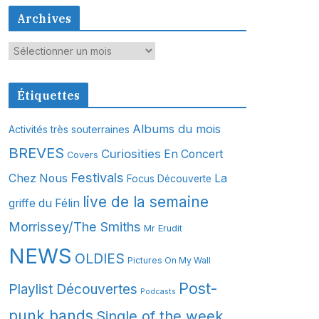
Archives
A
r
c
Étiquettes
h
i
Albums du mois
Activités très souterraines
v
BREVES
Curiosities
En Concert
Covers
e
s
Festivals
Chez Nous
La
Focus Découverte
live de la semaine
griffe du Félin
Morrissey/The Smiths
Mr Erudit
NEWS
OLDIES
Pictures On My Wall
Post-
Playlist Découvertes
Podcasts
punk bands
Single of the week