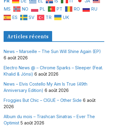
FR
DE
EL
IS
IT
JA
MS
NO
PL
PT
RO
RU
ES
SV
TR
UK
Articles récents
News – Marseille – The Sun Will Shine Again (EP)
6 août 2026
Electro News @ – Chrome Sparks – Sleeper (Feat.
Khalid & Jónsi)
6 août 2026
News – Elvis Costello My Aim Is True (49th
Anniversary Edition)
6 août 2026
Froggies But Chic – CIGUË – Other Side
6 août
2026
Album du mois – Trashcan Sinatras – Ever The
Optimist
5 août 2026