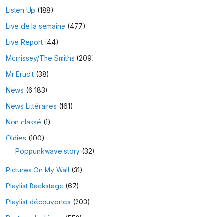
Listen Up
(188)
Live de la semaine
(477)
Live Report
(44)
Morrissey/The Smiths
(209)
Mr Erudit
(38)
News
(6 183)
News Littéraires
(161)
Non classé
(1)
Oldies
(100)
Poppunkwave story
(32)
Pictures On My Wall
(31)
Playlist Backstage
(67)
Playlist découvertes
(203)