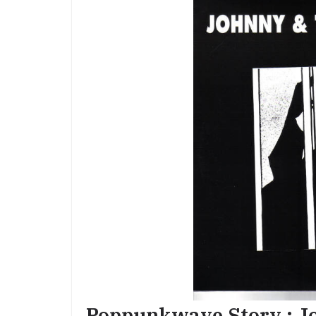
Poppunkwave Story : J