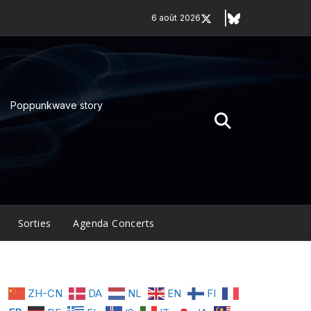
6 août 2026
Poppunkwave story
Sorties
Agenda Concerts
ZH-CN
DA
NL
EN
FI